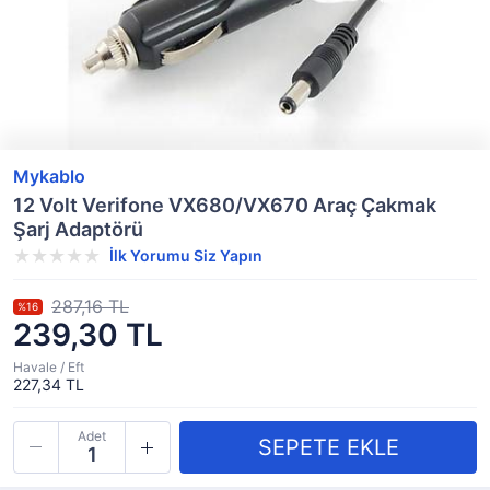
Mykablo
12 Volt Verifone VX680/VX670 Araç Çakmak
Şarj Adaptörü
İlk Yorumu Siz Yapın
287,16 TL
%16
239,30 TL
Havale / Eft
227,34 TL
Adet