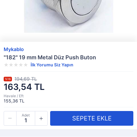
Mykablo
"182" 19 mm Metal Düz Push Buton
İlk Yorumu Siz Yapın
194,69 TL
%16
163,54 TL
Havale / Eft
155,36 TL
Adet