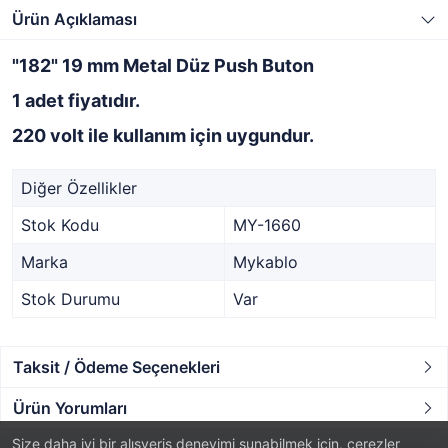
Ürün Açıklaması
"182"
19 mm Metal Düz Push Buton
1 adet fiyatıdır.
220 volt ile kullanım için uygundur.
Diğer Özellikler
Stok Kodu
MY-1660
Marka
Mykablo
Stok Durumu
Var
Taksit / Ödeme Seçenekleri
Ürün Yorumları
Size daha iyi bir alışveriş deneyimi sunabilmek için, çerezler