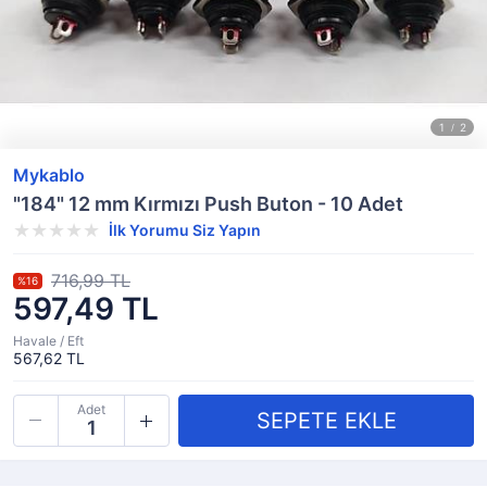
Mykablo
"184" 12 mm Kırmızı Push Buton - 10 Adet
İlk Yorumu Siz Yapın
716,99 TL
%16
597,49 TL
Havale / Eft
567,62 TL
Adet