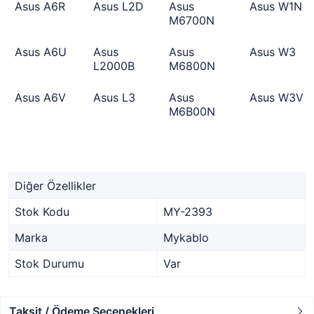
Asus A6R
Asus L2D
Asus
Asus W1N
M6700N
Asus A6U
Asus
Asus
Asus W3
L2000B
M6800N
Asus A6V
Asus L3
Asus
Asus W3V
M6B00N
Diğer Özellikler
Stok Kodu
MY-2393
Marka
Mykablo
Stok Durumu
Var
Taksit / Ödeme Seçenekleri