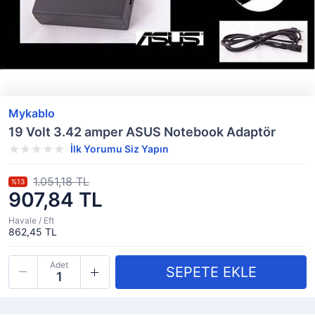
Mykablo
19 Volt 3.42 amper ASUS Notebook Adaptör
İlk Yorumu Siz Yapın
1.051,18 TL
%13
907,84 TL
Havale / Eft
862,45 TL
Adet