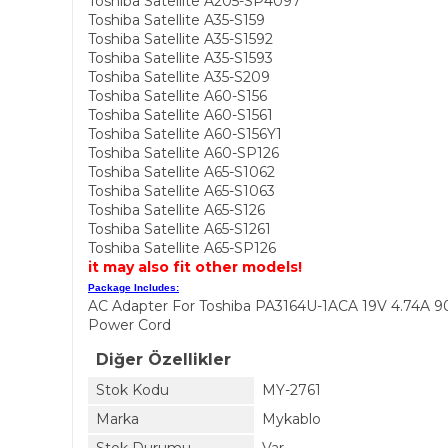
Toshiba Satellite A205-SP4097
Toshiba Satellite A35-S159
Toshiba Satellite A35-S1592
Toshiba Satellite A35-S1593
Toshiba Satellite A35-S209
Toshiba Satellite A60-S156
Toshiba Satellite A60-S1561
Toshiba Satellite A60-S156Y1
Toshiba Satellite A60-SP126
Toshiba Satellite A65-S1062
Toshiba Satellite A65-S1063
Toshiba Satellite A65-S126
Toshiba Satellite A65-S1261
Toshiba Satellite A65-SP126
it may also fit other models!
Package Includes:
AC Adapter For Toshiba PA3164U-1ACA 19V 4.74A 
Power Cord
Diğer Özellikler
Stok Kodu
MY-2761
Marka
Mykablo