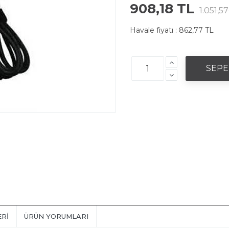
908,18 TL
1.051,5
Havale fiyatı :
862,77 TL
ERI
ÜRÜN YORUMLARI