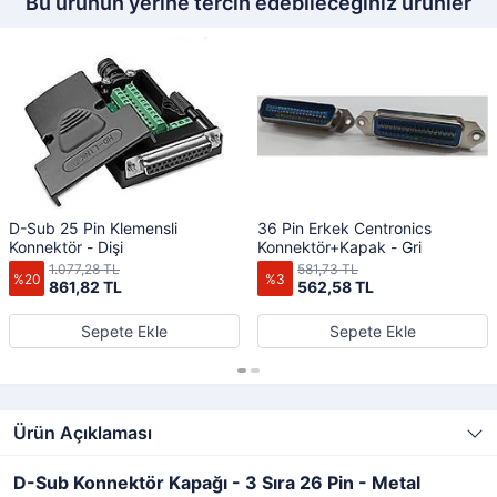
Bu ürünün yerine tercih edebileceğiniz ürünler
D-Sub 25 Pin Klemensli
36 Pin Erkek Centronics
Konnektör - Dişi
Konnektör+Kapak - Gri
1.077,28 TL
581,73 TL
%20
%3
861,82 TL
562,58 TL
Sepete Ekle
Sepete Ekle
Ürün Açıklaması
D-Sub Konnektör Kapağı - 3 Sıra 26 Pin - Metal