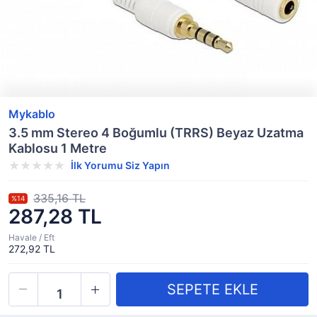
Mykablo
3.5 mm Stereo 4 Boğumlu (TRRS) Beyaz Uzatma
Kablosu 1 Metre
İlk Yorumu Siz Yapın
335,16 TL
%14
287,28 TL
Havale / Eft
272,92 TL