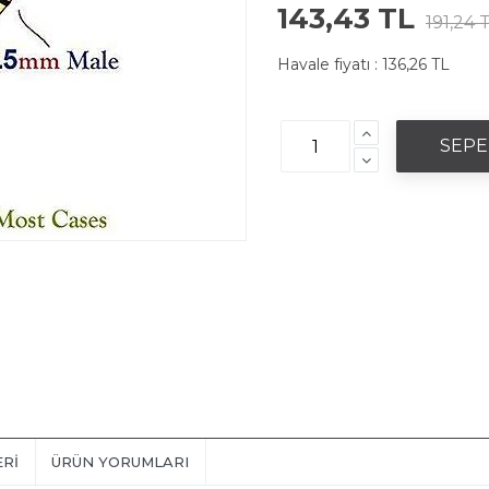
143,43 TL
191,24 
Havale fiyatı :
136,26 TL
ERI
ÜRÜN YORUMLARI