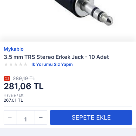
Mykablo
3.5 mm TRS Stereo Erkek Jack - 10 Adet
İlk Yorumu Siz Yapın
289,19 TL
%2
281,06 TL
Havale / Eft
267,01 TL