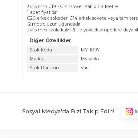
3x1.5 mm C19 - C14 Power Kablo 1.8 Metre
1 adet fiyatıdır.
C20 erkek soketleri C14 erkek sokete veya tam tersi
2 metre uzunluğundadır.
3x1.5 mm kablo kalınlığı ile yüksek amperlere dayanıkl
Diğer Özellikler
Stok Kodu
MY-1897
Marka
Mykablo
Stok Durumu
Var
Sosyal Medya'da Bizi Takip Edin!
İ