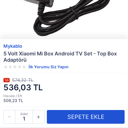
Mykablo
5 Volt Xiaomi Mi Box Android TV Set - Top Box
Adaptörü
İlk Yorumu Siz Yapın
574,32 TL
%6
536,03 TL
Havale / Eft
509,23 TL
Adet