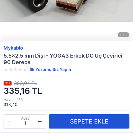
Mykablo
5.5x2.5 mm Dişi - YOGA3 Erkek DC Uç Çevirici
90 Derece
İlk Yorumu Siz Yapın
383,04 TL
%12
335,16 TL
Havale / Eft
318,40 TL
Adet