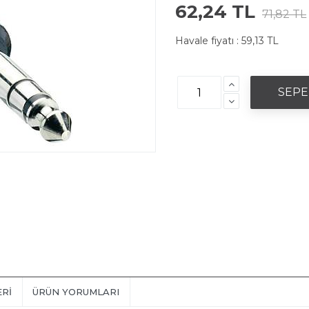
62,24 TL
71,82 TL
Havale fiyatı :
59,13 TL
ERI
ÜRÜN YORUMLARI