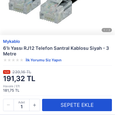
Mykablo
6'lı Yassı RJ12 Telefon Santral Kablosu Siyah - 3
Metre
İlk Yorumu Siz Yapın
239,16 TL
%20
191,32 TL
Havale / Eft
181,75 TL
Adet