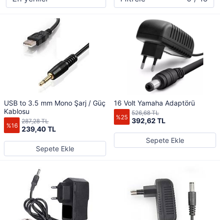
USB to 3.5 mm Mono Şarj / Güç
16 Volt Yamaha Adaptörü
Kablosu
526,68 TL
%25
392,62 TL
287,28 TL
%16
239,40 TL
Sepete Ekle
Sepete Ekle