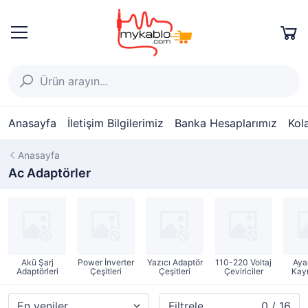
Anasayfa
İletişim Bilgilerimiz
Banka Hesaplarımız
Kol
Anasayfa
Ac Adaptörler
Akü Şarj
Power İnverter
Yazıcı Adaptör
110-220 Voltaj
Aya
Adaptörleri
Çeşitleri
Çeşitleri
Çeviriciler
Kayn
Filtrele
0 / 16