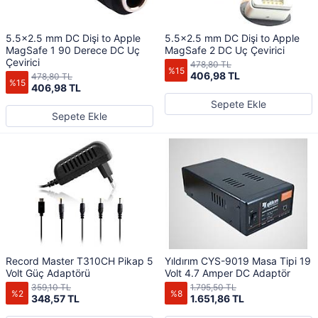
5.5x2.5 mm DC Dişi to Apple
5.5x2.5 mm DC Dişi to Apple
MagSafe 1 90 Derece DC Uç
MagSafe 2 DC Uç Çevirici
Çevirici
478,80 TL
%15
406,98 TL
478,80 TL
%15
406,98 TL
Sepete Ekle
Sepete Ekle
Record Master T310CH Pikap 5
Yıldırım CYS-9019 Masa Tipi 19
Volt Güç Adaptörü
Volt 4.7 Amper DC Adaptör
359,10 TL
1.795,50 TL
%2
%8
348,57 TL
1.651,86 TL