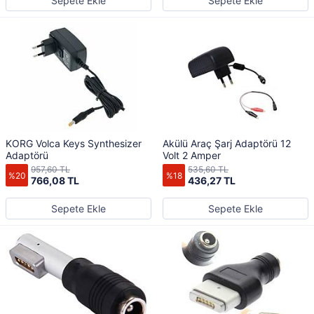
Sepete Ekle
Sepete Ekle
KORG Volca Keys Synthesizer
Akülü Araç Şarj Adaptörü 12
Adaptörü
Volt 2 Amper
957,60 TL
535,60 TL
%20
%18
766,08 TL
436,27 TL
Sepete Ekle
Sepete Ekle