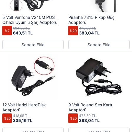
5 Volt Verifone V240M POS
Piranha 7315 Pikap Güç
Cihazı Uyumlu Şarj Adaptörü
Adaptörü
694,26 TL
478,80 TL
%7
%20
643,51 TL
383,04 TL
Sepete Ekle
Sepete Ekle
12 Volt Harici HardDisk
9 Volt Roland Ses Kartı
Adaptörü
Adaptörü
418,95 TL
478,80 TL
%20
%20
335,16 TL
383,04 TL