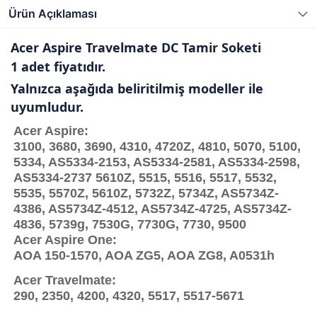
Ürün Açıklaması
Acer Aspire Travelmate DC Tamir Soketi
1 adet fiyatıdır.
Yalnızca aşağıda beliritilmiş modeller ile
uyumludur.
Acer Aspire:
3100, 3680, 3690, 4310, 4720Z, 4810, 5070, 5100,
5334, AS5334-2153, AS5334-2581, AS5334-2598,
AS5334-2737 5610Z, 5515, 5516, 5517, 5532,
5535, 5570Z, 5610Z, 5732Z, 5734Z, AS5734Z-
4386, AS5734Z-4512, AS5734Z-4725, AS5734Z-
4836, 5739g, 7530G, 7730G, 7730, 9500
Acer Aspire One:
AOA 150-1570, AOA ZG5, AOA ZG8, A0531h
Acer Travelmate:
290, 2350, 4200, 4320, 5517, 5517-5671