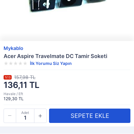
Mykablo
Acer Aspire Travelmate DC Tamir Soketi
İlk Yorumu Siz Yapın
157,98 TL
%13
136,11 TL
Havale / Eft
129,30 TL
Adet