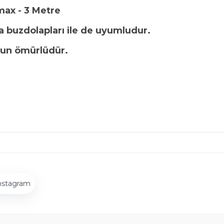
max - 3 Metre
 buzdolapları ile de uyumludur.
uzun ömürlüdür.
nstagram