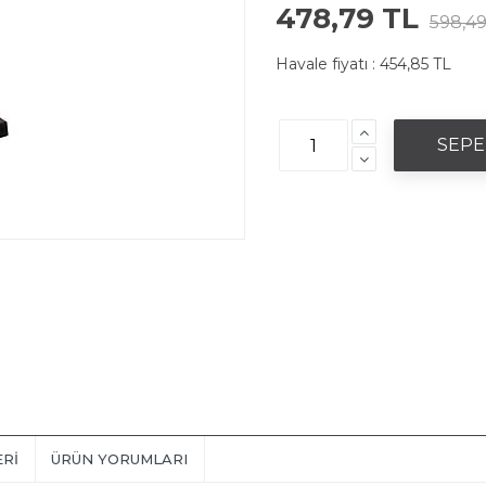
478,79 TL
598,49
Havale fiyatı :
454,85 TL
ERI
ÜRÜN YORUMLARI