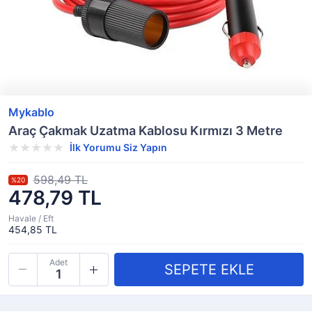
Mykablo
Araç Çakmak Uzatma Kablosu Kırmızı 3 Metre
İlk Yorumu Siz Yapın
598,49 TL
%20
478,79 TL
Havale / Eft
454,85 TL
Adet