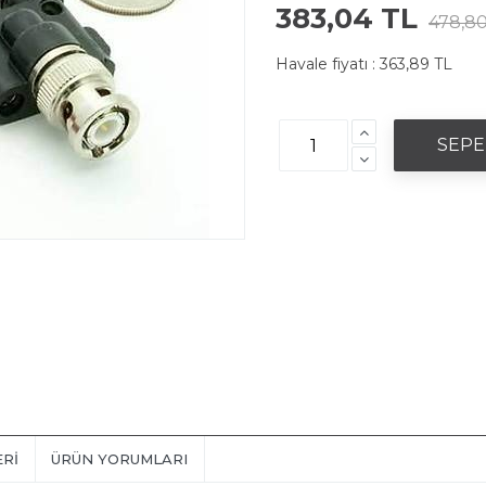
383,04 TL
478,80
Havale fiyatı :
363,89 TL
ERI
ÜRÜN YORUMLARI