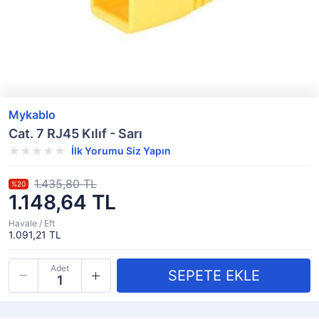
Mykablo
Cat. 7 RJ45 Kılıf - Sarı
İlk Yorumu Siz Yapın
1.435,80 TL
%20
1.148,64 TL
Havale / Eft
1.091,21 TL
Adet