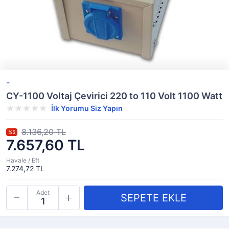
-
CY-1100 Voltaj Çevirici 220 to 110 Volt 1100 Watt
İlk Yorumu Siz Yapın
8.136,20 TL
%5
7.657,60 TL
Havale / Eft
7.274,72 TL
Adet