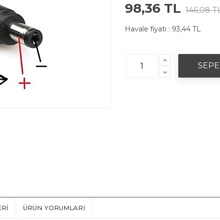
98,36 TL
146,08 T
Havale fiyatı :
93,44 TL
ERI
ÜRÜN YORUMLARI