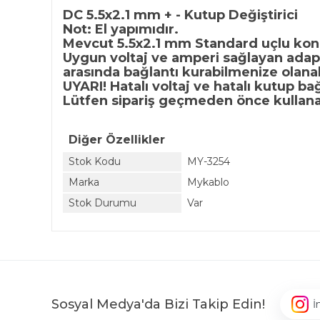
DC 5.5x2.1 mm + - Kutup Değiştirici
Not: El yapımıdır.
Mevcut 5.5x2.1 mm Standard uçlu konek
Uygun voltaj ve amperi sağlayan adapt
arasında bağlantı kurabilmenize olana
UYARI! Hatalı voltaj ve hatalı kutup b
Lütfen sipariş geçmeden önce kullanac
Diğer Özellikler
Stok Kodu
MY-3254
Marka
Mykablo
Stok Durumu
Var
Sosyal Medya'da Bizi Takip Edin!
İ