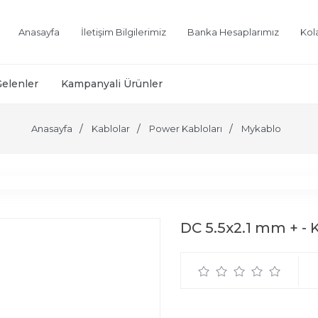
Anasayfa
İletişim Bilgilerimiz
Banka Hesaplarımız
Kol
Gelenler
Kampanyali Ürünler
Anasayfa
Kablolar
Power Kabloları
Mykablo
DC 5.5x2.1 mm + - 