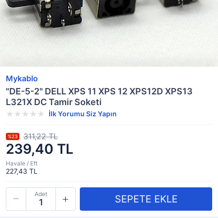
Mykablo
"DE-5-2" DELL XPS 11 XPS 12 XPS12D XPS13
L321X DC Tamir Soketi
İlk Yorumu Siz Yapın
311,22 TL
%23
239,40 TL
Havale / Eft
227,43 TL
Adet