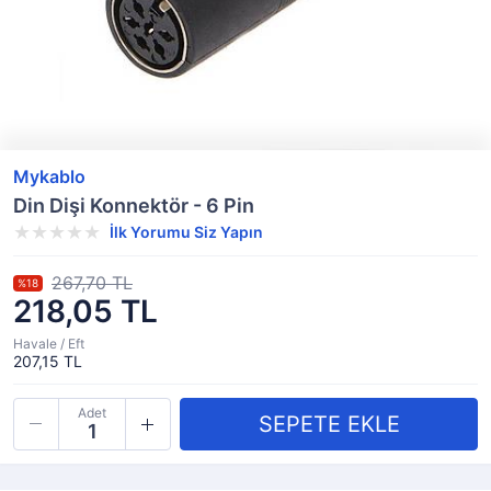
Mykablo
Din Dişi Konnektör - 6 Pin
İlk Yorumu Siz Yapın
267,70 TL
%18
218,05 TL
Havale / Eft
207,15 TL
Adet