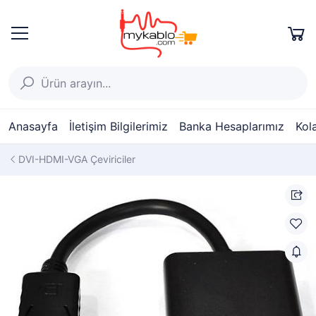
Anasayfa
İletişim Bilgilerimiz
Banka Hesaplarımız
Kol
DVI-HDMI-VGA Çeviriciler