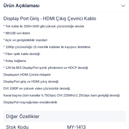
Ürün Açıklaması
Display Port Giriş - HDMI Çıkış Çevirici Kablo
* Tek kablo ile 2560×1600 gibi yüksek çözünürlüğe destek
* 8B/10B veri iletimi
* Açık ve genişletilebilir standart
* 1080p çözünürlüğü 15 metrelik kablolar ile kayıpsız iletebilme
* Fiber optik kablo desteği-
* Kolay bağlama
* 128-bit AES DisplayPort içerik şifrelemesi ve HDCP desteği
Displayport HDMI Çevirici Adaptör
DisplayPort giriş ve HDMI çıkış desteği.
DVI 1080P en yüksek video çözünürlük desteği.
Kanal başına (tüm kanallar 6.75Gbps) DVI 225MHz/2.25Gbps bant genişliği desteği
DisplayPort kaynağından enerjilendirilir.
Diğer Özellikler
Stok Kodu
MY-1413