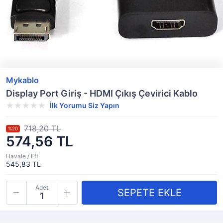
Mykablo
Display Port Giriş - HDMI Çıkış Çevirici Kablo
İlk Yorumu Siz Yapın
718,20 TL
%20
574,56 TL
Havale / Eft
545,83 TL
Adet