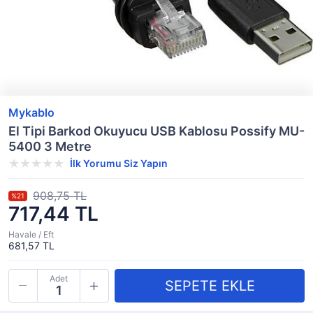
Mykablo
El Tipi Barkod Okuyucu USB Kablosu Possify MU-
5400 3 Metre
İlk Yorumu Siz Yapın
908,75 TL
%21
717,44 TL
Havale / Eft
681,57 TL
Adet