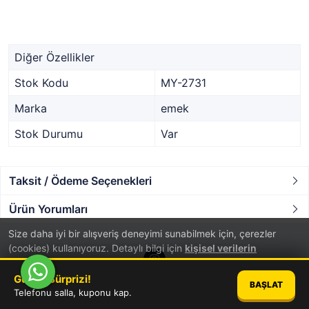
Diğer Özellikler
Stok Kodu
MY-2731
Marka
emek
Stok Durumu
Var
Taksit / Ödeme Seçenekleri
Ürün Yorumları
Size daha iyi bir alışveriş deneyimi sunabilmek için, çerezler
(cookies) kullanıyoruz. Detaylı bilgi için
kişisel verilerin
korunması
hakkında aydınlatma metnini inceleyebilirsiniz.
Günün Sürprizi!
BAŞLAT
TAMAM
Telefonu salla, kuponu kap.
®
PlatinMarket
E-Ticaret Sistemi
İle Hazırlanmıştır.