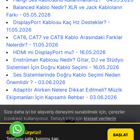
Balanced Kablo Nedir? XLR ve Jack Kabloların
Farkı - 05.05.2026
DisplayPort Kablosu Kaç Hz Destekler? -
11.05.2026
CAT6, CAT7 ve CAT8 Kablo Arasındaki Farklar
Nelerdir? - 11.05.2026
HDMI mi DisplayPort mu? - 16.05.2026
Enstrüman Kablosu Nedir? Gitar, DJ ve Stüdyo
Sistemleri İçin Doğru Kablo Seçimi - 16.05.2026
Ses Sistemlerinde Doğru Kablo Seçimi Neden
Önemlidir ? - 03.06.2026
Adaptör Alırken Nelere Dikkat Edilmeli? Müzik
Ekipmanları İçin Kapsamlı Rehber - 03.06.2026
Size daha iyi bir alışveriş deneyimi sunabilmek için, çerezler
(cookies) kullanıyoruz. Detaylı bilgi için
kişisel verilerin
korunması
hakkında aydınlatma metnini inceleyebilirsiniz.
Günün Sürprizi!
BAŞLAT
TAMAM
Telefonu salla, kuponu kap.
®
PlatinMarket
E-Ticaret Sistemi
İle Hazırlanmıştır.