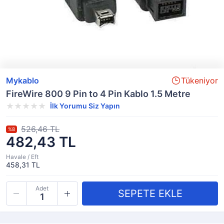
Mykablo
Tükeniyor
FireWire 800 9 Pin to 4 Pin Kablo 1.5 Metre
İlk Yorumu Siz Yapın
526,46 TL
%8
482,43 TL
Havale / Eft
458,31 TL
Adet