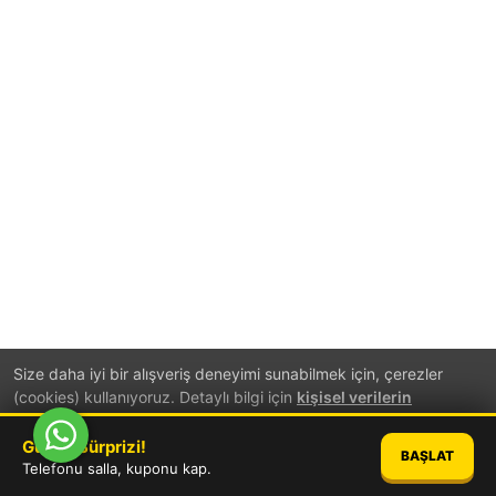
Size daha iyi bir alışveriş deneyimi sunabilmek için, çerezler
(cookies) kullanıyoruz. Detaylı bilgi için
kişisel verilerin
korunması
hakkında aydınlatma metnini inceleyebilirsiniz.
Günün Sürprizi!
BAŞLAT
TAMAM
Telefonu salla, kuponu kap.