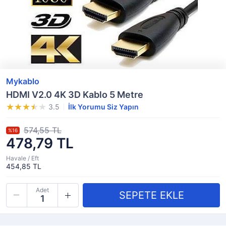
Mykablo
HDMI V2.0 4K 3D Kablo 5 Metre
3.5
İlk Yorumu Siz Yapın
574,55 TL
%16
478,79 TL
Havale / Eft
454,85 TL
Adet