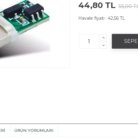
44,80 TL
55,00 T
Havale fiyatı :
42,56 TL
ERI
ÜRÜN YORUMLARI