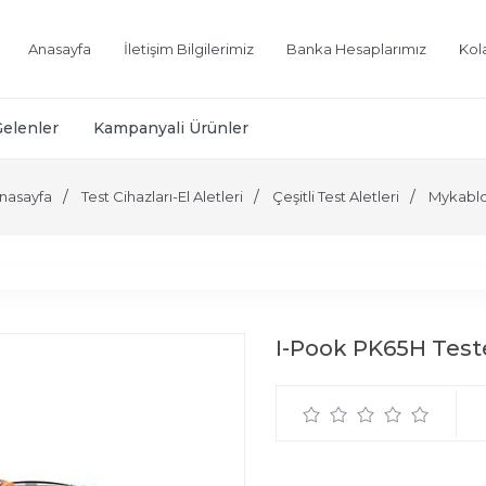
Anasayfa
İletişim Bilgilerimiz
Banka Hesaplarımız
Kol
Gelenler
Kampanyali Ürünler
nasayfa
Test Cihazları-El Aletleri
Çeşitli Test Aletleri
Mykabl
I-Pook PK65H Tester