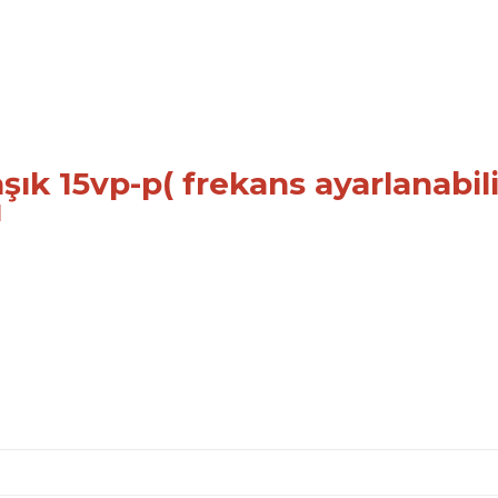
aşık 15vp-p( frekans ayarlanabili
ı