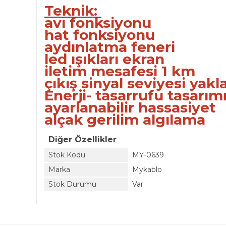
Teknik:
avı fonksiyonu
hat fonksiyonu
aydınlatma feneri
led ışıkları ekran
iletim mesafesi 1 km
çıkış sinyal seviyesi yakl
Enerji- tasarrufu tasarım
ayarlanabilir hassasiyet
alçak gerilim algılama
Diğer Özellikler
Stok Kodu
MY-0639
Marka
Mykablo
Stok Durumu
Var