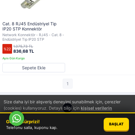
Cat. 8 RJ45 Endüstriyel Tip
IP20 STP Konnektör
Network Konnektör - RJ45 - Cat. 8 -
Endüstriyel Tip IP20 STP
1.075,73 TL
%22
836,68 TL
Sepete Ekle
1
Size daha iyi bir alışveriş deneyimi sunabilmek için, çerezler
(cookies) kullanıyoruz. Detaylı bilgi için
kişisel verilerin
korunması
hakkında aydınlatma metnini inceleyebilirsiniz.
Günün Sürprizi!
®
PlatinMarket
E-Ticaret Sistemi
İle Hazırlanmıştır.
BAŞLAT
TAMAM
Telefonu salla, kuponu kap.