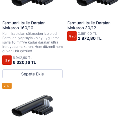
Fermuarlı Isı ile Daralan
Fermuarlı Isı ile Daralan
Makaron 160/10
Makaron 30/12
Kalın kabloları sökmeden izole edin!
3.591,00 TL
%20
Fermuarlı yapısıyla kolay uygulama,
2.872,80 TL
ısıyla 10 mm’ye kadar daralan ultra
koruyucu makaron. Hem düzenli hem
güvenli bir çözüm!
6.942,60 TL
%9
6.320,16 TL
Sepete Ekle