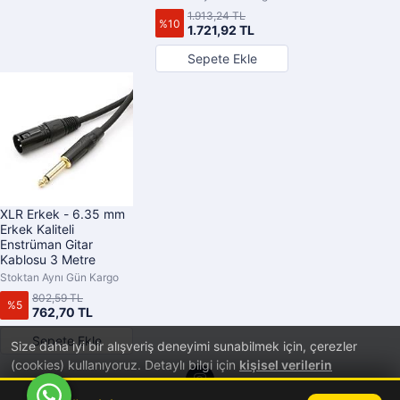
1.913,24 TL
%10
1.721,92 TL
Sepete Ekle
XLR Erkek - 6.35 mm
Erkek Kaliteli
Enstrüman Gitar
Kablosu 3 Metre
Stoktan Aynı Gün Kargo
802,59 TL
%5
762,70 TL
Sepete Ekle
Size daha iyi bir alışveriş deneyimi sunabilmek için, çerezler
(cookies) kullanıyoruz. Detaylı bilgi için
kişisel verilerin
korunması
hakkında aydınlatma metnini inceleyebilirsiniz.