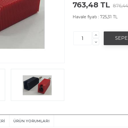
763,48 TL
876,44
Havale fiyatı :
725,31 TL
ERI
ÜRÜN YORUMLARI