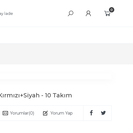
0
ay İade
ırmızı+Siyah - 10 Takım
Yorumlar
(0)
Yorum Yap