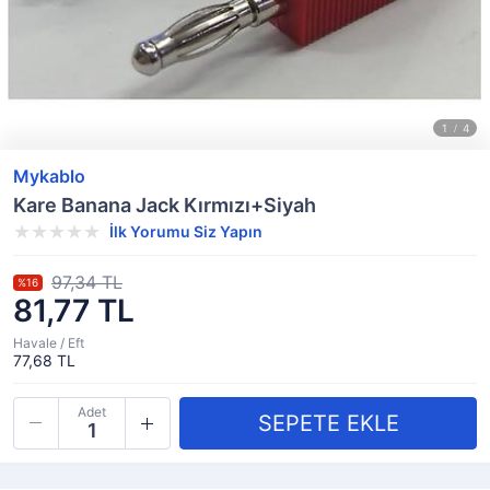
Mykablo
Kare Banana Jack Kırmızı+Siyah
İlk Yorumu Siz Yapın
97,34 TL
%16
81,77 TL
Havale / Eft
77,68 TL
Adet