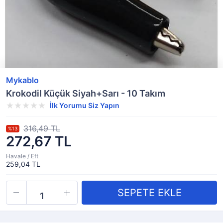
Mykablo
Krokodil Küçük Siyah+Sarı - 10 Takım
İlk Yorumu Siz Yapın
316,49 TL
%13
272,67 TL
Havale / Eft
259,04 TL