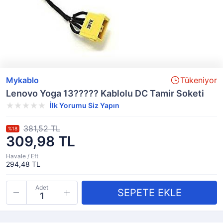
Mykablo
Tükeniyor
Lenovo Yoga 13????? Kablolu DC Tamir Soketi
İlk Yorumu Siz Yapın
381,52 TL
%18
309,98 TL
Havale / Eft
294,48 TL
Adet