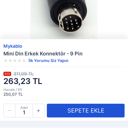
Mykablo
Mini Din Erkek Konnektör - 9 Pin
İlk Yorumu Siz Yapın
311,09 TL
%15
263,23 TL
Havale / Eft
250,07 TL
Adet