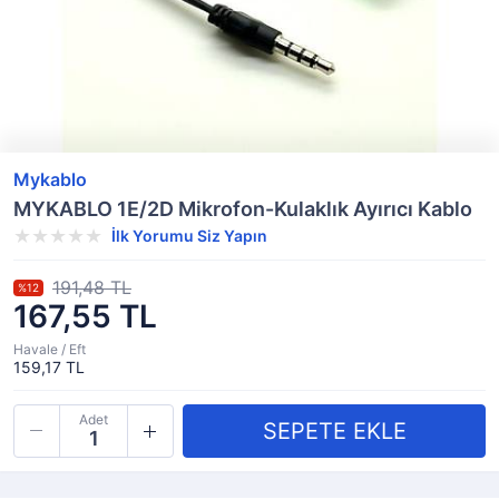
Mykablo
MYKABLO 1E/2D Mikrofon-Kulaklık Ayırıcı Kablo
İlk Yorumu Siz Yapın
191,48 TL
%12
167,55 TL
Havale / Eft
159,17 TL
Adet