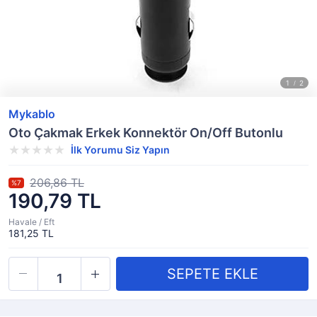
Mykablo
Oto Çakmak Erkek Konnektör On/Off Butonlu
İlk Yorumu Siz Yapın
206,86 TL
%7
190,79 TL
Havale / Eft
181,25 TL