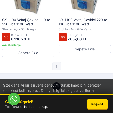
CY-1100 Voltaj Çevirici 110 to
CY-1100 Voltaj Çevirici 220 to
220 Volt 1100 Watt
110 Volt 1100 Watt
Stoktan Aynı Gün Kargo
Stoktan Aynı Gün Kargo
8.614,80 TL
8.136,20 TL
%5
%5
8.136,20 TL
7.657,60 TL
Sepete Ekle
Sepete Ekle
1
Size daha iyi bir alışveriş deneyimi sunabilmek için, çerezler
(cookies) kullanıyoruz. Detaylı bilgi için
kişisel verilerin
korunması
hakkında aydınlatma metnini inceleyebilirsiniz.
®
PlatinMarket
E-Ticaret Sistemi
İle Hazırlanmıştır.
Günün Sürprizi!
BAŞLAT
TAMAM
Telefonu salla, kuponu kap.