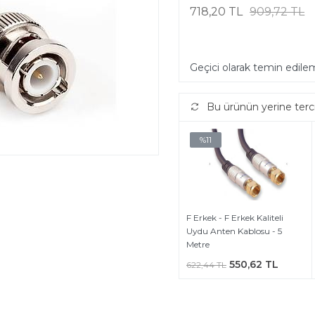
718,20 TL
909,72 TL
Geçici olarak temin edil
Bu ürünün yerine terc
%11
F Erkek - F Erkek Kaliteli
Uydu Anten Kablosu - 5
Metre
550,62 TL
622,44 TL