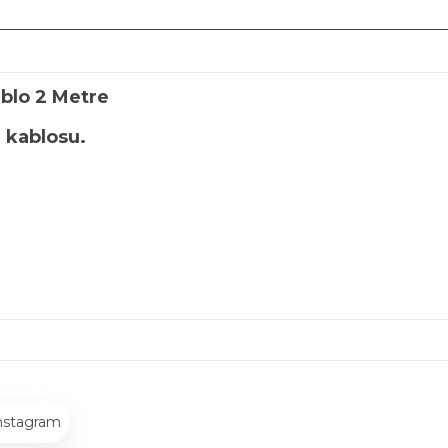
blo 2 Metre
ı kablosu.
nstagram