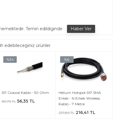
ememektedir. Temin edildiginde
ih edebileceğiniz ürünler
%34
%6
RF Coaxial Kablo - 50 Ohm
Helium Hotspot RP SMA
Erkek - N Erkek Wireless
56,35 TL
85,75 TL
Kablo - 7 Metre
216,41 TL
231,86 TL