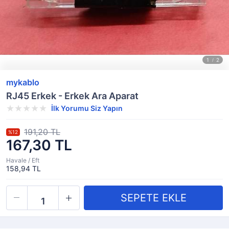
mykablo
RJ45 Erkek - Erkek Ara Aparat
İlk Yorumu Siz Yapın
191,20 TL
%12
167,30 TL
Havale / Eft
158,94 TL