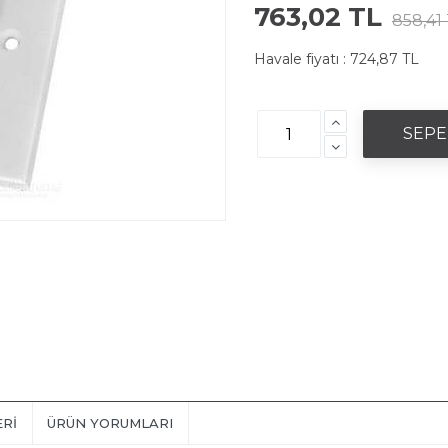
763,02 TL
858,41
Havale fiyatı :
724,87 TL
ERI
ÜRÜN YORUMLARI