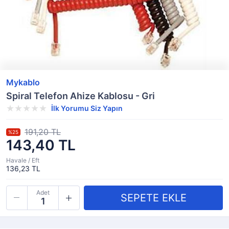
Mykablo
Spiral Telefon Ahize Kablosu - Gri
İlk Yorumu Siz Yapın
191,20 TL
%25
143,40 TL
Havale / Eft
136,23 TL
Adet