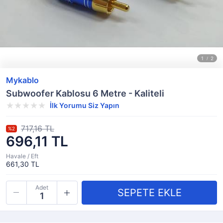
Mykablo
Subwoofer Kablosu 6 Metre - Kaliteli
İlk Yorumu Siz Yapın
717,16 TL
%2
696,11 TL
Havale / Eft
661,30 TL
Adet