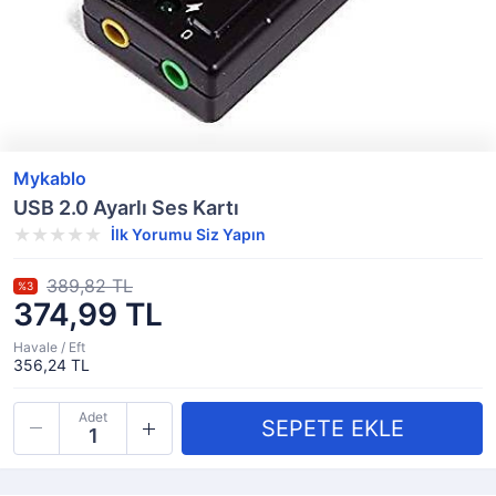
Mykablo
USB 2.0 Ayarlı Ses Kartı
İlk Yorumu Siz Yapın
389,82 TL
%3
374,99 TL
Havale / Eft
356,24 TL
Adet